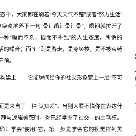
中，大家都在刷着“今天天气不错”或者“努力生活”
😁淡地落下一句“喿辶臿辶喿辶喿”，瞬间就拉开了
种“噪而不杂，插而不🎯乱”的人生态度。所谓的
活的噪音；而“辶”则是游走，是穿🎯梭，是不被束缚
干预。
构建上——它能瞬间给你的社交形象蒙上一层“不可
而是来自于一种“认知差”。当别人看不懂你在表达什
冷静与逻辑美感时，你已经掌握了社交中的主动权。
明确：学会“使用”它，第一步是学会它的视觉排列美