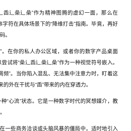
“喿辶臿辶喿辶喿”作为精神图腾的虚幻一面，那么在
这串字符在具体场景下的“降维打击”指南。毕竟，再好
码。
法”。在你的私人办公区域，或者你的数字产品桌面
可以尝试将“喿辶臿辶喿辶喿”作为一种视觉符号嵌入。
调频”。当你陷入混乱、无法集中注意力时，盯着这
来的外在干扰与“臿”带来的内在穿透力。
种“心流”状态。它是一种数字时代的冥想媒介，教
。
。在一些商务洽谈或头脑风暴的僵局中，适时地引入