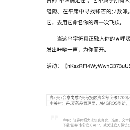
贵的“不🎯确定性”。它不属于所
缝隙、在平庸中寻找锋芒的少数派
它，去用它命名你的每一次飞跃。
当这串字符真正融入你的🔥呼
发出咔哒一声，为你而开。
活动：【
hKszRFt4WyWwhC373uU
高<交>会意向成?交与投融资金额突破1700
中关村：丹,麦药品管理局、AMGROS到访
声明：证券时报力求信息真实、准确，文章
下载“证券时报”官方APP，或关注官方微