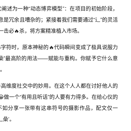
阐述为一种“动态博弈模型”：在项目的初始阶段，
息是冗余且嘈杂的；紧接着我们需要通过“辶”的灵活
一击必🔥杀，将方案精准植入市场。
字符时，原本神秘的🔥代码瞬间变成了极具说服力
喿”最高阶的用法——赋能与重构。你赋予它什么意
场。
与高维度社交中的妙用。在这个人人都在讨好他人的
😀做一个“有用且听话”的人要有力得多。在给心仪的
，不如分享一张带有这串符号的摄影作品，配文仅一
辶喿’。