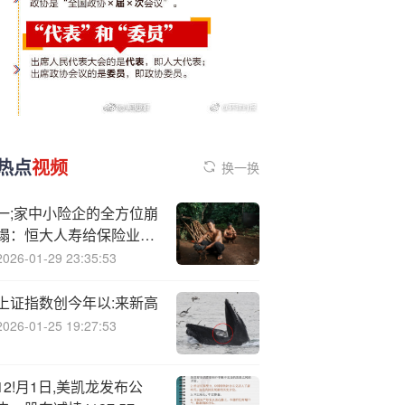
热点
视频
换一换
一;家中小险企的全方位崩
塌：恒大人寿给保险业的
四点启示
2026-01-29 23:35:53
上证指数创今年以:来新高
2026-01-25 19:27:53
12!月1日,美凯龙发布公