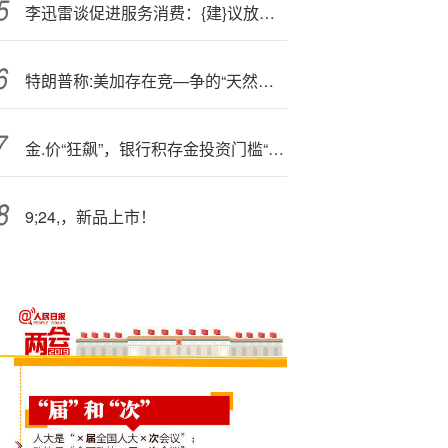
李迅雷谈促进服务消费：{建}议放松喝酒范围限制，提振酒业发展
特朗普称:美加存在竞—争的“天然冲突” 但预计能在关税上找到解决方案
金.价“狂飙”，银行积存金投资门槛“一年四涨”
9;24,，新品上市！