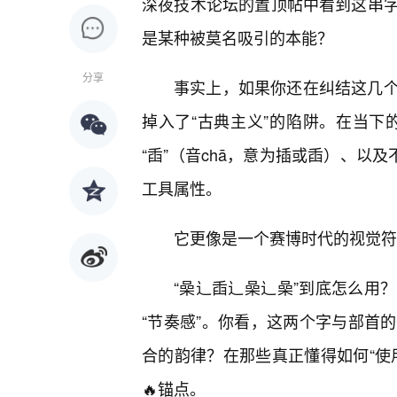
深夜技术论坛的置顶帖中看到这串
是某种被莫名吸引的本能？
分享
事实上，如果你还在纠结这几
掉入了“古典主义”的陷阱。在当下的
“臿”（音chā，意为插或臿）、以
工具属性。
它更像是一个赛博时代的视觉符
“喿辶臿辶喿辶喿”到底怎么用
“节奏感”。你看，这两个字与部首
合的韵律？在那些真正懂得如何“使
🔥锚点。