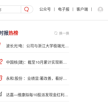
公众号
电子报
客户端
时报
热榜
换一换
波长光!电：公司与浙江大学极端光学技术与仪器全国重点实验室共建“联合实验室”
中国核{建}：截至10月累计实现新签合同1238.4亿元
永和:股份 ：业绩显:著改善，看好制冷剂高景气延续
达嘉—维康拟每10股派发现金红利0.22元