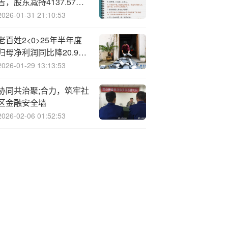
告，股东减持4137.57万
股
2026-01-31 21:10:53
老百姓2<0>25年半年度
归母净利润同比降20.9%
至3.98亿元
2026-01-29 13:13:53
协同共治聚;合力，筑牢社
区金融安全墙
2026-02-06 01:52:53