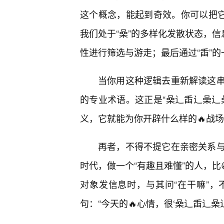
这个概念，能起到奇效。你可以把它
我们处于“喿”的多样化发散状态，信
性进行筛选与游走；最后通过“臿”的
当你用这种逻辑去重新解读这串
的专业术语。这正是“喿辶臿辶喿辶
义，它就能为你开辟什么样的🔥战
再者，不得不提它在亲密关系
时代，做一个“有趣且难懂”的人，比
对象发信息时，与其问“在干嘛”
句：“今天的🔥心情，很‘喿辶臿辶喿