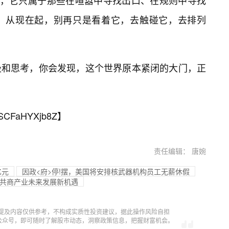
有人，它只属于那些在喧嚣中寻找出口、在规则中寻找
。从现在起，别再只是看着它，去触碰它，去排列
吸和思考，你会发现，这个世界原本紧闭的大门，正
SCFaHYXjb8Z
】
责任编辑： 唐婉
亿元
因政<府>停!摆，美国将安排核武器机构员工无薪休假
，共商产业未来发展新机遇
提及内容仅供参考，不构成实质性投资建议，据此操作风险自担
信公众号，即可随时了解股市动态，洞察政策信息，把握财富机会。