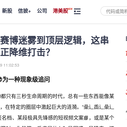
新股
信披+
公司
港美股
赛博迷雾到顶层逻辑，这串
真正降维打击？
9 11:02:53
😎为一种现象级追问
物都只有三秒生命周期的时代，总有一些东西能像某
，在特定的圈层中激起巨大的涟漪。“喿辶臿辶喿辶
签名档、某段极具先锋感的短视频文案📘，或是某个