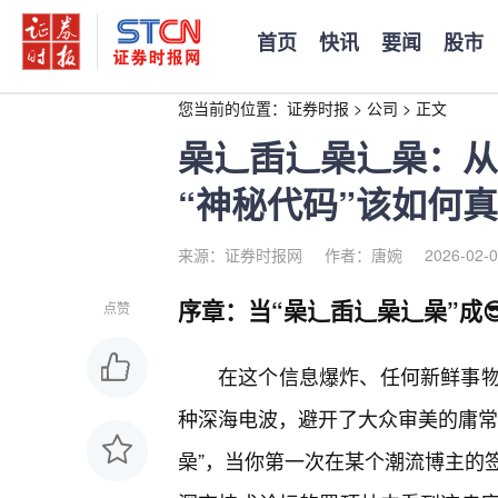
首页
快讯
要闻
股市
您当前的位置：
证券时报
>
公司
>
正文
喿辶臿辶喿辶喿：从
“神秘代码”该如何
来源：证券时报网
作者：唐婉
2026-02-0
序章：当“喿辶臿辶喿辶喿”成
点赞
在这个信息爆炸、任何新鲜事
种深海电波，避开了大众审美的庸常
喿”，当你第一次在某个潮流博主的